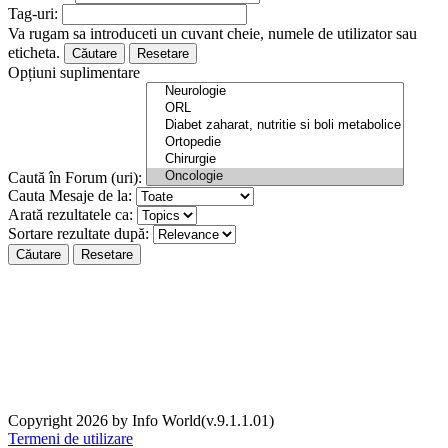
Tag-uri:
Va rugam sa introduceti un cuvant cheie, numele de utilizator sau
eticheta.
Căutare
Resetare
Opțiuni suplimentare
Caută în Forum (uri):
Cauta Mesaje de la:
Arată rezultatele ca:
Sortare rezultate după:
Căutare
Resetare
Copyright 2026 by Info World(v.9.1.1.01)
Termeni de utilizare