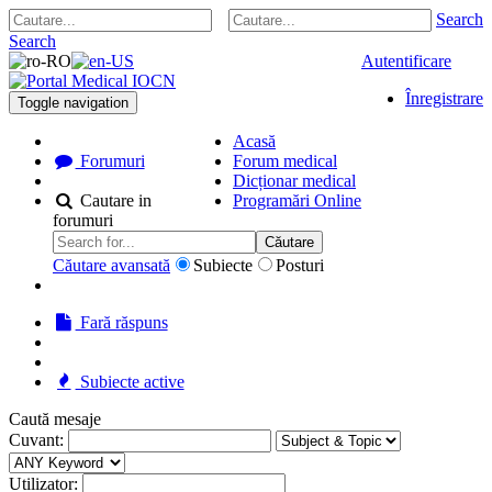
Search
Search
Autentificare
Înregistrare
Toggle navigation
Acasă
Forumuri
Forum medical
Dicționar medical
Cautare in
Programări Online
forumuri
Căutare
Căutare avansată
Subiecte
Posturi
Fară răspuns
Subiecte active
Caută mesaje
Cuvant:
Utilizator: